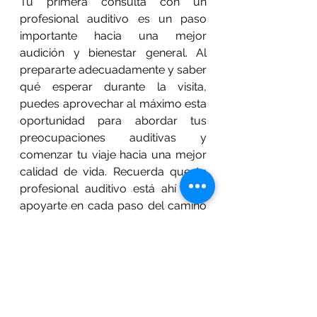
Tu primera consulta con un 
profesional auditivo es un paso 
importante hacia una mejor 
audición y bienestar general. Al 
prepararte adecuadamente y saber 
qué esperar durante la visita, 
puedes aprovechar al máximo esta 
oportunidad para abordar tus 
preocupaciones auditivas y 
comenzar tu viaje hacia una mejor 
calidad de vida. Recuerda que tu 
profesional auditivo está ahí para 
apoyarte en cada paso del camino 
y ayudarte a encontrar soluciones 
que se adapten a tus necesidades 
individuales. ¡No dudes en hacer 
todas las preguntas que tengas y 
aprovechar al máximo esta 
experiencia!