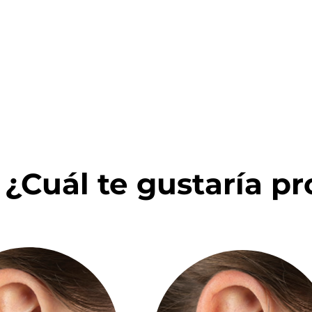
balance entre
estética, tecnología
y presupuesto del paciente.
i ¿Cuál te gustaría p
CIC
SLIM RIC