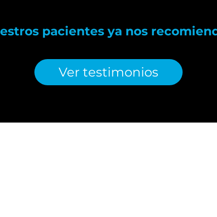
estros pacientes ya nos recomien
Ver testimonios
OS!
Déjanos t