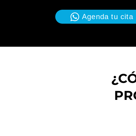
Agenda tu cita
¿C
PR