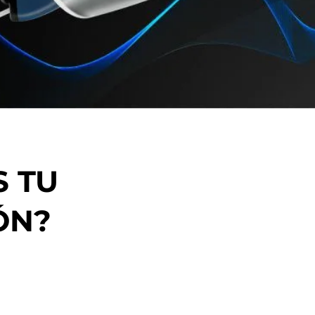
 TU
ÓN?