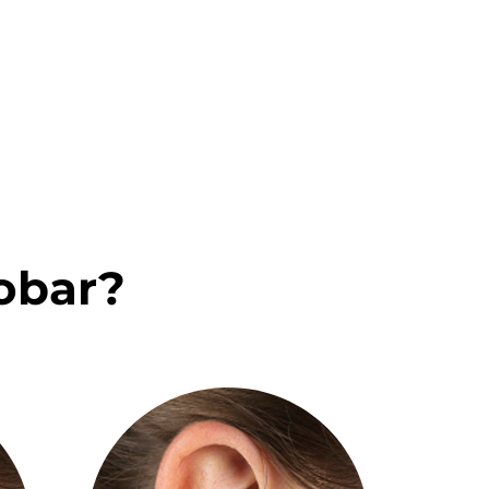
auxiliares auditivos.
robar?
RIC