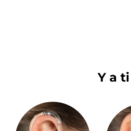
acústicos.
Y a t
BTE