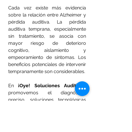
Cada vez existe más evidencia 
sobre la relación entre Alzheimer y 
pérdida auditiva. La pérdida 
auditiva temprana, especialmente 
sin tratamiento, se asocia con 
mayor riesgo de deterioro 
cognitivo, aislamiento y 
empeoramiento de síntomas. Los 
beneficios potenciales de intervenir 
tempranamente son considerables.
En 
¡Oye! Soluciones Auditivas
, 
promovemos el diagnóstico 
preciso, soluciones tecnológicas 
avanzadas y servicio 
personalizado, para que escuchar 
bien sea parte del cuidado integral 
de la persona. Si tú o un familiar 